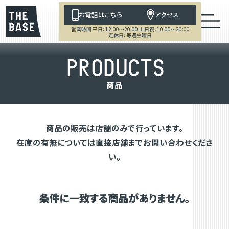
お電話はこちら
アクセス
営業時間 平日：12:00～20:00 土日祝：10:00～20:00
定休日：毎週金曜日
P
R
O
D
U
C
T
S
商
品
商品の販売は店舗のみで行っています。
在庫の有無については直接店舗までお問い合わせくださ
い。
条件に一致する商品がありません。