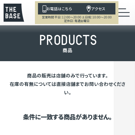
お電話はこちら
アクセス
営業時間 平日：12:00～20:00 土日祝：10:00～20:00
定休日：毎週金曜日
P
R
O
D
U
C
T
S
商
品
商品の販売は店舗のみで行っています。
在庫の有無については直接店舗までお問い合わせくださ
い。
条件に一致する商品がありません。