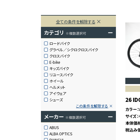
全ての条件を解除する
カテゴリ
ー
※複数選択可
ロードバイク
グラベル／シクロクロスバイク
クロスバイク
E-bike
キッズバイク
リユースバイク
ホイール
ヘルメット
アイウェア
26 I
シューズ
この条件を解除する
カラー
メーカー
ー
サイズ
※複数選択可
本体価
ABUS
税込み
ALBA OPTICS
BIANCHI