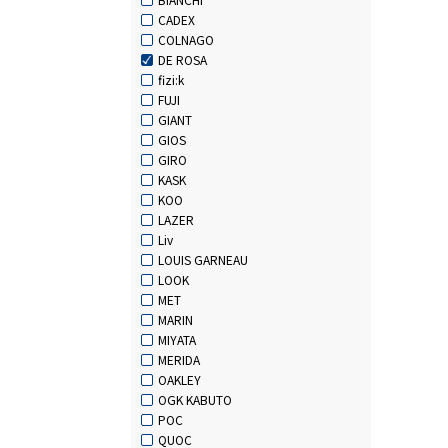
CADEX
COLNAGO
DE ROSA
fizi:k
FUJI
GIANT
GIOS
GIRO
KASK
KOO
LAZER
Liv
LOUIS GARNEAU
LOOK
MET
MARIN
MIYATA
MERIDA
OAKLEY
OGK KABUTO
POC
QUOC