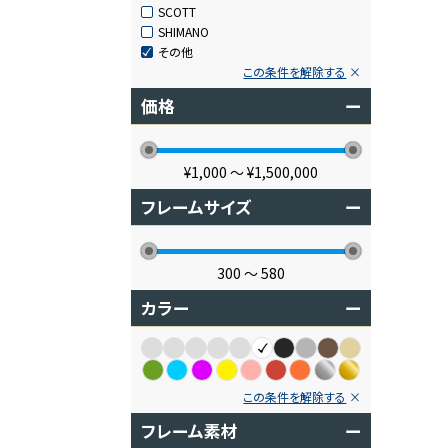
SCOTT
SHIMANO
その他
この条件を解除する
価格
ー
¥1,000
〜
¥1,500,000
フレームサイズ
ー
300
〜
580
カラー
ー
この条件を解除する
フレーム素材
ー