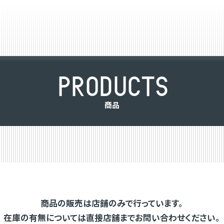
P
R
O
D
U
C
T
S
商
品
商品の販売は店舗のみで行っています。
在庫の有無については直接店舗までお問い合わせください。