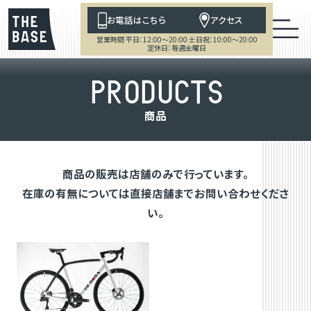
お電話はこちら
アクセス
営業時間 平日：12:00～20:00 土日祝：10:00～20:00
定休日：毎週金曜日
P
R
O
D
U
C
T
S
商
品
商品の販売は店舗のみで行っています。
在庫の有無については直接店舗までお問い合わせくださ
い。