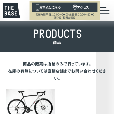
お電話はこちら
アクセス
営業時間 平日：12:00～20:00 土日祝：10:00～20:00
定休日：毎週金曜日
P
R
O
D
U
C
T
S
商
品
商品の販売は店舗のみで行っています。
在庫の有無については直接店舗までお問い合わせくださ
い。