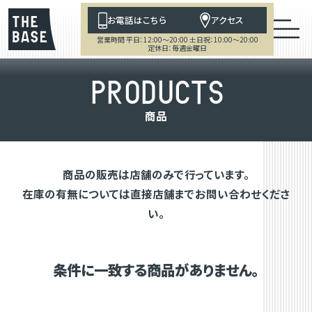
お電話はこちら
アクセス
営業時間 平日：12:00～20:00 土日祝：10:00～20:00
定休日：毎週金曜日
P
R
O
D
U
C
T
S
商
品
商品の販売は店舗のみで行っています。
在庫の有無については直接店舗までお問い合わせくださ
い。
条件に一致する商品がありません。