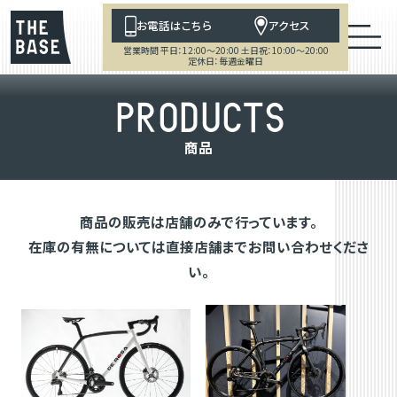
お電話はこちら
アクセス
営業時間 平日：12:00～20:00 土日祝：10:00～20:00
定休日：毎週金曜日
P
R
O
D
U
C
T
S
商
品
商品の販売は店舗のみで行っています。
在庫の有無については直接店舗までお問い合わせくださ
い。