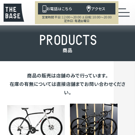
お電話はこちら
アクセス
営業時間 平日：12:00～20:00 土日祝：10:00～20:00
定休日：毎週金曜日
P
R
O
D
U
C
T
S
商
品
商品の販売は店舗のみで行っています。
在庫の有無については直接店舗までお問い合わせくださ
い。