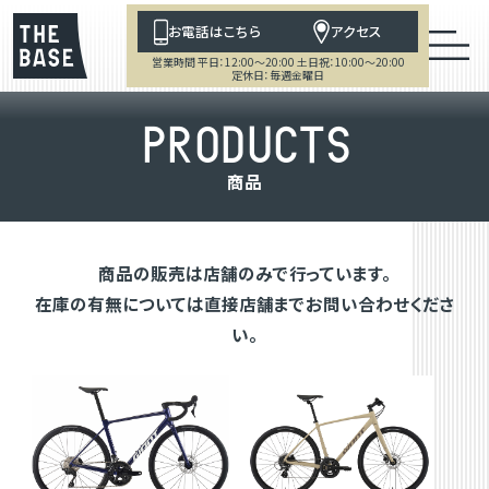
お電話はこちら
アクセス
営業時間 平日：12:00～20:00 土日祝：10:00～20:00
定休日：毎週金曜日
P
R
O
D
U
C
T
S
商
品
商品の販売は店舗のみで行っています。
在庫の有無については直接店舗までお問い合わせくださ
い。