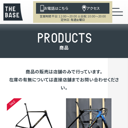
お電話はこちら
アクセス
営業時間 平日：12:00～20:00 土日祝：10:00～20:00
定休日：毎週金曜日
P
R
O
D
U
C
T
S
商
品
商品の販売は店舗のみで行っています。
在庫の有無については直接店舗までお問い合わせくださ
い。