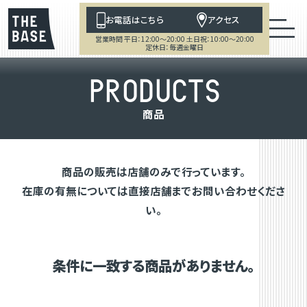
お電話はこちら
アクセス
営業時間 平日：12:00～20:00 土日祝：10:00～20:00
定休日：毎週金曜日
P
R
O
D
U
C
T
S
商
品
商品の販売は店舗のみで行っています。
在庫の有無については直接店舗までお問い合わせくださ
い。
条件に一致する商品がありません。