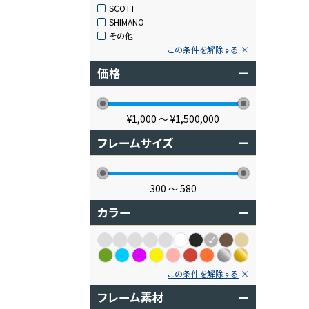
SCOTT
SHIMANO
その他
この条件を解除する
価格
ー
¥1,000
〜
¥1,500,000
フレームサイズ
ー
300
〜
580
カラー
ー
この条件を解除する
フレーム素材
ー