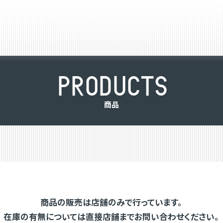
P
R
O
D
U
C
T
S
商
品
商品の販売は店舗のみで行っています。
在庫の有無については直接店舗までお問い合わせください。