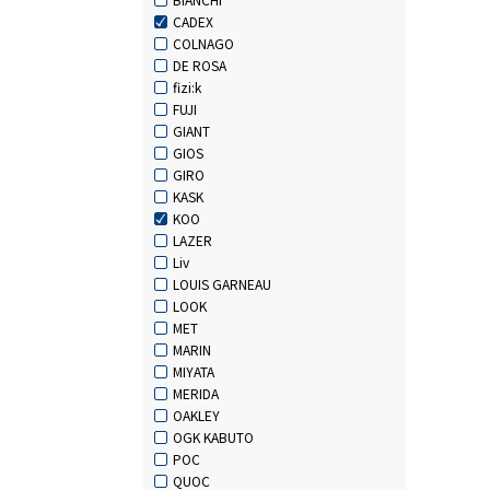
CADEX
COLNAGO
DE ROSA
fizi:k
FUJI
GIANT
GIOS
GIRO
KASK
KOO
LAZER
Liv
LOUIS GARNEAU
LOOK
MET
MARIN
MIYATA
MERIDA
OAKLEY
OGK KABUTO
POC
QUOC