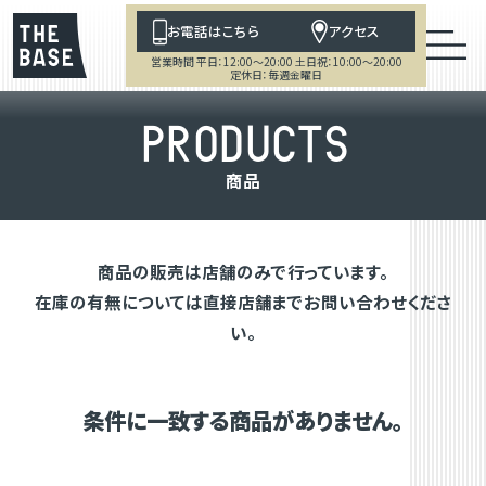
お電話はこちら
アクセス
営業時間 平日：12:00～20:00 土日祝：10:00～20:00
定休日：毎週金曜日
P
R
O
D
U
C
T
S
商
品
商品の販売は店舗のみで行っています。
在庫の有無については直接店舗までお問い合わせくださ
い。
条件に一致する商品がありません。