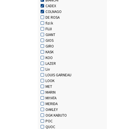
CADEX
COLNAGO
DE ROSA
fizi:k
FUJI
GIANT
GIOS
GIRO
KASK
KOO
LAZER
Liv
LOUIS GARNEAU
LOOK
MET
MARIN
MIYATA
MERIDA
OAKLEY
OGK KABUTO
POC
QUOC