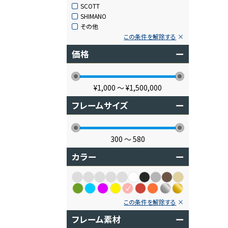
SCOTT
SHIMANO
その他
この条件を解除する
価格
ー
¥1,000
〜
¥1,500,000
フレームサイズ
ー
300
〜
580
カラー
ー
この条件を解除する
フレーム素材
ー