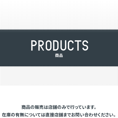
P
R
O
D
U
C
T
S
商
品
商品の販売は店舗のみで行っています。
在庫の有無については直接店舗までお問い合わせください。