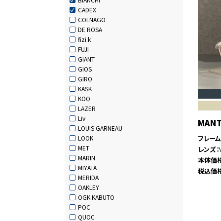
CADEX
COLNAGO
DE ROSA
fizi:k
FUJI
GIANT
GIOS
GIRO
KASK
KOO
LAZER
Liv
MAN
LOUIS GARNEAU
フレー
LOOK
MET
レンズ
MARIN
本体価
MIYATA
税込価
MERIDA
OAKLEY
OGK KABUTO
POC
QUOC