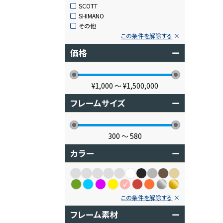
SCOTT
SHIMANO
その他
この条件を解除する
価格
ー
¥1,000
〜
¥1,500,000
フレームサイズ
ー
300
〜
580
カラー
ー
この条件を解除する
フレーム素材
ー