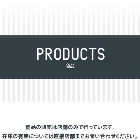
P
R
O
D
U
C
T
S
商
品
商品の販売は店舗のみで行っています。
在庫の有無については直接店舗までお問い合わせください。