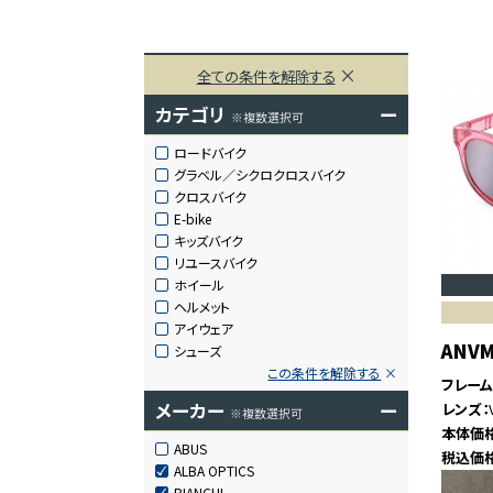
全ての条件を解除する
カテゴリ
ー
※複数選択可
ロードバイク
グラベル／シクロクロスバイク
クロスバイク
E-bike
キッズバイク
リユースバイク
ホイール
ヘルメット
アイウェア
ANVM
シューズ
この条件を解除する
フレー
メーカー
ー
レンズ
※複数選択可
本体価
ABUS
税込価
ALBA OPTICS
BIANCHI