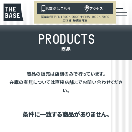
お電話はこちら
アクセス
営業時間 平日：12:00～20:00 土日祝：10:00～20:00
定休日：毎週金曜日
P
R
O
D
U
C
T
S
商
品
商品の販売は店舗のみで行っています。
在庫の有無については直接店舗までお問い合わせくださ
い。
条件に一致する商品がありません。