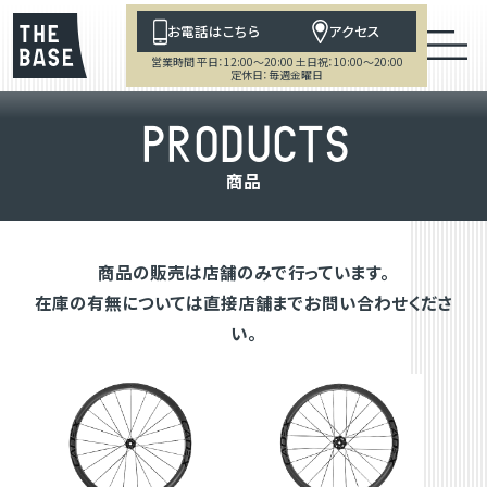
お電話はこちら
アクセス
営業時間 平日：12:00～20:00 土日祝：10:00～20:00
定休日：毎週金曜日
P
R
O
D
U
C
T
S
商
品
商品の販売は店舗のみで行っています。
在庫の有無については直接店舗までお問い合わせくださ
い。