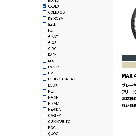
CADEX
COLNAGO
DE ROSA
fizi:k
FUJI
GIANT
GIOS
GIRO
KASK
KOO
LAZER
Liv
MAX
LOUIS GARNEAU
ブレー
LOOK
MET
フリー
MARIN
本体価
MIYATA
税込価
MERIDA
OAKLEY
OGK KABUTO
POC
QUOC