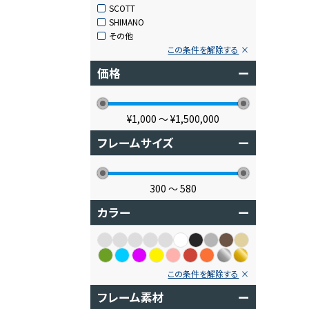
SCOTT
SHIMANO
その他
この条件を解除する
価格
ー
¥1,000
〜
¥1,500,000
フレームサイズ
ー
300
〜
580
カラー
ー
この条件を解除する
フレーム素材
ー