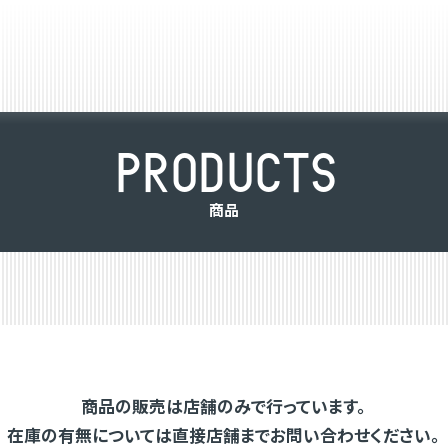
P
R
O
D
U
C
T
S
商
品
商品の販売は店舗のみで行っています。
在庫の有無については直接店舗までお問い合わせください。