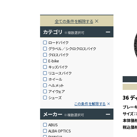
全ての条件を解除する
カテゴリ
ー
※複数選択可
ロードバイク
グラベル／シクロクロスバイク
クロスバイク
E-bike
キッズバイク
リユースバイク
ホイール
ヘルメット
アイウェア
36 
シューズ
この条件を解除する
ブレー
メーカー
ー
サイズ
※複数選択可
本体価
ABUS
税込価
ALBA OPTICS
BIANCHI