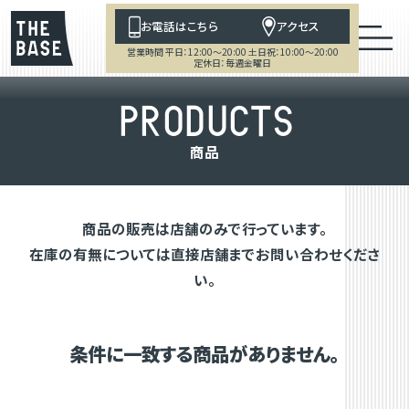
お電話はこちら
アクセス
営業時間 平日：12:00～20:00 土日祝：10:00～20:00
定休日：毎週金曜日
P
R
O
D
U
C
T
S
商
品
商品の販売は店舗のみで行っています。
在庫の有無については直接店舗までお問い合わせくださ
い。
条件に一致する商品がありません。