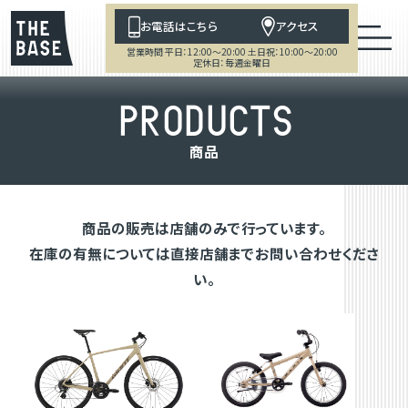
お電話はこちら
アクセス
営業時間 平日：12:00～20:00 土日祝：10:00～20:00
定休日：毎週金曜日
P
R
O
D
U
C
T
S
商
品
商品の販売は店舗のみで行っています。
在庫の有無については直接店舗までお問い合わせくださ
い。