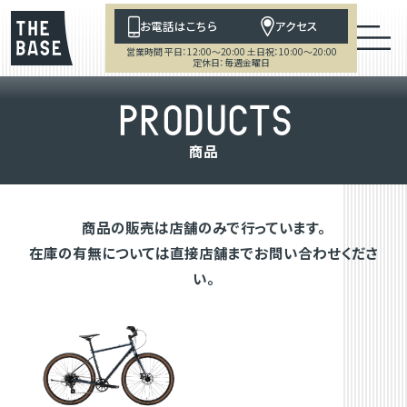
お電話はこちら
アクセス
営業時間 平日：12:00～20:00 土日祝：10:00～20:00
定休日：毎週金曜日
P
R
O
D
U
C
T
S
商
品
商品の販売は店舗のみで行っています。
在庫の有無については直接店舗までお問い合わせくださ
い。