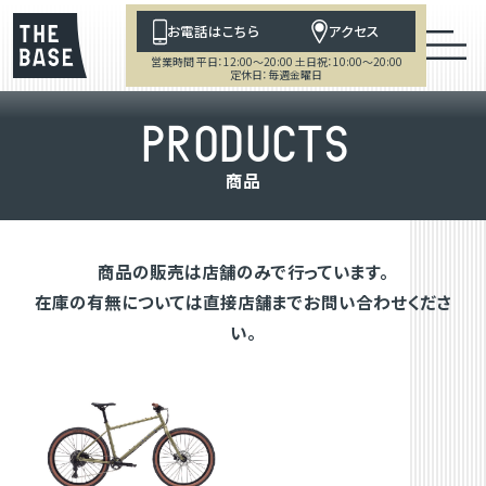
お電話はこちら
アクセス
営業時間 平日：12:00～20:00 土日祝：10:00～20:00
定休日：毎週金曜日
P
R
O
D
U
C
T
S
商
品
商品の販売は店舗のみで行っています。
在庫の有無については直接店舗までお問い合わせくださ
い。