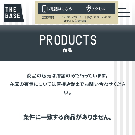
お電話はこちら
アクセス
営業時間 平日：12:00～20:00 土日祝：10:00～20:00
定休日：毎週金曜日
P
R
O
D
U
C
T
S
商
品
商品の販売は店舗のみで行っています。
在庫の有無については直接店舗までお問い合わせくださ
い。
条件に一致する商品がありません。